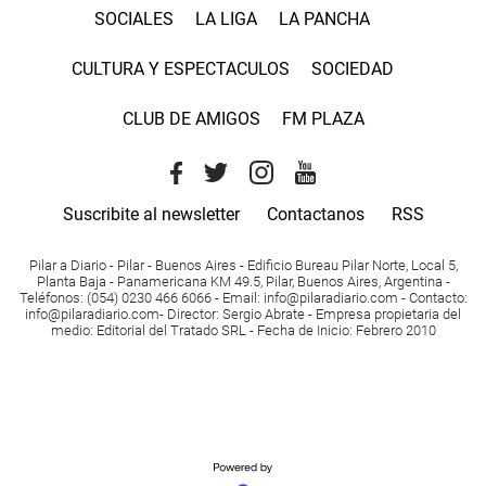
SOCIALES
LA LIGA
LA PANCHA
CULTURA Y ESPECTACULOS
SOCIEDAD
CLUB DE AMIGOS
FM PLAZA
Suscribite al newsletter
Contactanos
RSS
Pilar a Diario - Pilar - Buenos Aires
- Edificio Bureau Pilar Norte, Local 5,
Planta Baja - Panamericana KM 49.5, Pilar, Buenos Aires, Argentina -
Teléfonos
: (054) 0230 466 6066 -
Email
:
info@pilaradiario.com
-
Contacto
:
info@pilaradiario.com
-
Director
: Sergio Abrate -
Empresa propietaria del
medio
: Editorial del Tratado SRL - Fecha de Inicio: Febrero 2010