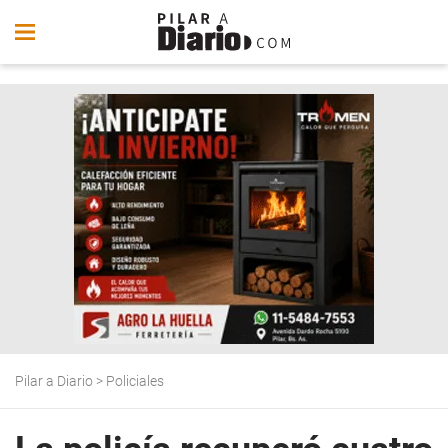
Pilar a Diario
>
Policiales