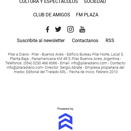
CULTURA Y ESPECTACULOS
SOCIEDAD
CLUB DE AMIGOS
FM PLAZA
Suscribite al newsletter
Contactanos
RSS
Pilar a Diario - Pilar - Buenos Aires
- Edificio Bureau Pilar Norte, Local 5,
Planta Baja - Panamericana KM 49.5, Pilar, Buenos Aires, Argentina -
Teléfonos
: (054) 0230 466 6066 -
Email
:
info@pilaradiario.com
-
Contacto
:
info@pilaradiario.com
-
Director
: Sergio Abrate -
Empresa propietaria del
medio
: Editorial del Tratado SRL - Fecha de Inicio: Febrero 2010