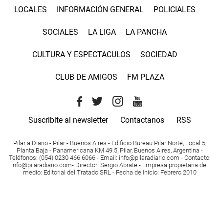
LOCALES
INFORMACIÓN GENERAL
POLICIALES
SOCIALES
LA LIGA
LA PANCHA
CULTURA Y ESPECTACULOS
SOCIEDAD
CLUB DE AMIGOS
FM PLAZA
Suscribite al newsletter
Contactanos
RSS
Pilar a Diario - Pilar - Buenos Aires
- Edificio Bureau Pilar Norte, Local 5,
Planta Baja - Panamericana KM 49.5, Pilar, Buenos Aires, Argentina -
Teléfonos
: (054) 0230 466 6066 -
Email
:
info@pilaradiario.com
-
Contacto
:
info@pilaradiario.com
-
Director
: Sergio Abrate -
Empresa propietaria del
medio
: Editorial del Tratado SRL - Fecha de Inicio: Febrero 2010