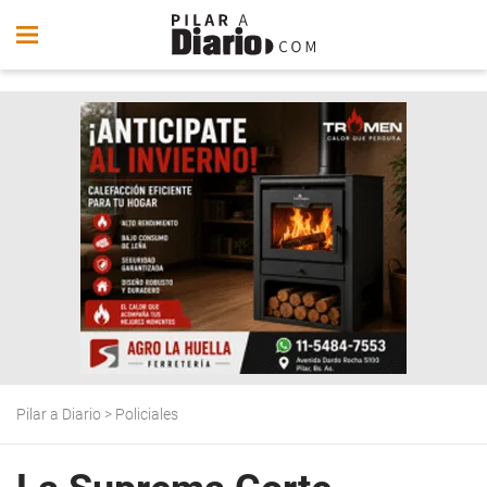
Pilar a Diario
>
Policiales