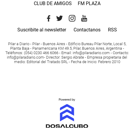
CLUB DE AMIGOS
FM PLAZA
Suscribite al newsletter
Contactanos
RSS
Pilar a Diario - Pilar - Buenos Aires
- Edificio Bureau Pilar Norte, Local 5,
Planta Baja - Panamericana KM 49.5, Pilar, Buenos Aires, Argentina -
Teléfonos
: (054) 0230 466 6066 -
Email
:
info@pilaradiario.com
-
Contacto
:
info@pilaradiario.com
-
Director
: Sergio Abrate -
Empresa propietaria del
medio
: Editorial del Tratado SRL - Fecha de Inicio: Febrero 2010