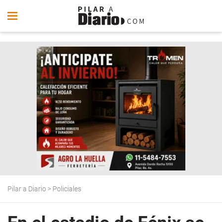
Pilar a Diario
>
Policiales