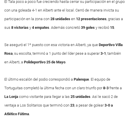
El Tala poco a poco fue creciendo hasta cerrar su participación en el grupo
con una goleada 4-1 en Alberti ante el local. Cerró de manera invicta su
participación en la zona con
28 unidades
en
12 presentaciones
, gracias a
sus
8 victorias
y
4 empates
. Además concretó
39 goles
y recibió
15
.
Se aseguró el 1º puesto con esa victoria en Alberti, ya que
Deportivo Villa
Rosa
, su escolta, terminó a 1 punto del líder pese a superar
3-1
, también
en Alberti, a
Polideportivo 25 de Mayo
.
El último escalón del podio correspondió a
Palenque
. El equipo de
Tortuguitas completó la última fecha con un claro triunfo por
8-3
frente a
La Lonja
como visitante para llegar a las
25 unidades
. Así le sacó 2 de
ventaja a Los Solitarios que terminó con
23
, a pesar de golear
3-0 a
Atlético Fátima
.