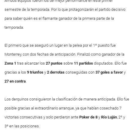
Ambos equipos fueron los de mejor performance en este primer
semestre de la temporada. Por lo que protagonizarán el partido decisivo
para saber quién es el flamante ganador de la primera parte de la
temporada.
El primero que se aseguró un lugar en la pelea por el 1º puesto fue
Monterrey, con dos fechas de anticipación. Finalizó como ganador de la
Zona
1
tras alcanzar los
27 puntos
sobre
11 partidos
disputados. Ello fue
gracias a los
9 triunfos
y
2 derrotas
conseguidas con
37 goles a favor
y
27 en contra
.
Los derquinos consiguieron la clasificación de manera anticipada. Ello fue
posible gracias al extraordinario arranque, ya que habían cosechado 7
victorias consecutivas y solo perdieron ante
Poker de 8
y
Río Luján
, 2º y
3º en las posiciones.