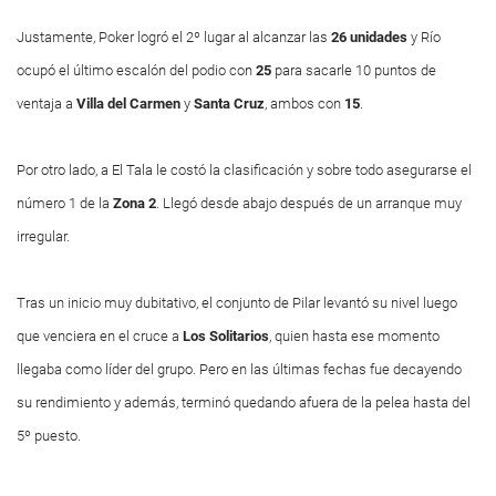
Justamente, Poker logró el 2º lugar al alcanzar las
26 unidades
y Río
ocupó el último escalón del podio con
25
para sacarle 10 puntos de
ventaja a
Villa del Carmen
y
Santa Cruz
, ambos con
15
.
Por otro lado, a El Tala le costó la clasificación y sobre todo asegurarse el
número 1 de la
Zona
2
. Llegó desde abajo después de un arranque muy
irregular.
Tras un inicio muy dubitativo, el conjunto de Pilar levantó su nivel luego
que venciera en el cruce a
Los Solitarios
, quien hasta ese momento
llegaba como líder del grupo. Pero en las últimas fechas fue decayendo
su rendimiento y además, terminó quedando afuera de la pelea hasta del
5º puesto.