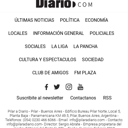
ÚLTIMAS NOTICIAS
POLÍTICA
ECONOMÍA
LOCALES
INFORMACIÓN GENERAL
POLICIALES
SOCIALES
LA LIGA
LA PANCHA
CULTURA Y ESPECTACULOS
SOCIEDAD
CLUB DE AMIGOS
FM PLAZA
Suscribite al newsletter
Contactanos
RSS
Pilar a Diario - Pilar - Buenos Aires
- Edificio Bureau Pilar Norte, Local 5,
Planta Baja - Panamericana KM 49.5, Pilar, Buenos Aires, Argentina -
Teléfonos
: (054) 0230 466 6066 -
Email
:
info@pilaradiario.com
-
Contacto
:
info@pilaradiario.com
-
Director
: Sergio Abrate -
Empresa propietaria del