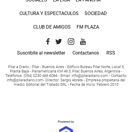
CULTURA Y ESPECTACULOS
SOCIEDAD
CLUB DE AMIGOS
FM PLAZA
Suscribite al newsletter
Contactanos
RSS
Pilar a Diario - Pilar - Buenos Aires
- Edificio Bureau Pilar Norte, Local 5,
Planta Baja - Panamericana KM 49.5, Pilar, Buenos Aires, Argentina -
Teléfonos
: (054) 0230 466 6066 -
Email
:
info@pilaradiario.com
-
Contacto
:
info@pilaradiario.com
-
Director
: Sergio Abrate -
Empresa propietaria del
medio
: Editorial del Tratado SRL - Fecha de Inicio: Febrero 2010