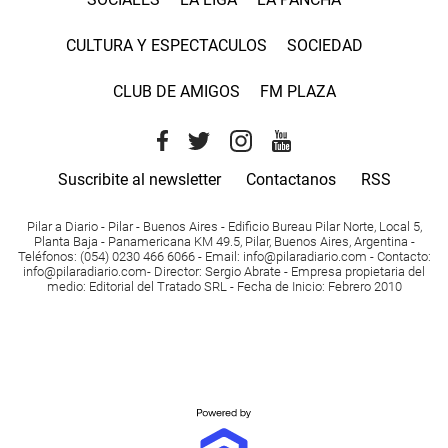
CULTURA Y ESPECTACULOS
SOCIEDAD
CLUB DE AMIGOS
FM PLAZA
Suscribite al newsletter
Contactanos
RSS
Pilar a Diario - Pilar - Buenos Aires
- Edificio Bureau Pilar Norte, Local 5,
Planta Baja - Panamericana KM 49.5, Pilar, Buenos Aires, Argentina -
Teléfonos
: (054) 0230 466 6066 -
Email
:
info@pilaradiario.com
-
Contacto
:
info@pilaradiario.com
-
Director
: Sergio Abrate -
Empresa propietaria del
medio
: Editorial del Tratado SRL - Fecha de Inicio: Febrero 2010