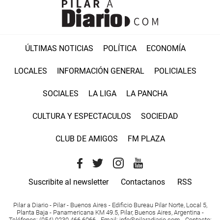
ÚLTIMAS NOTICIAS
POLÍTICA
ECONOMÍA
LOCALES
INFORMACIÓN GENERAL
POLICIALES
SOCIALES
LA LIGA
LA PANCHA
CULTURA Y ESPECTACULOS
SOCIEDAD
CLUB DE AMIGOS
FM PLAZA
Suscribite al newsletter
Contactanos
RSS
Pilar a Diario - Pilar - Buenos Aires
- Edificio Bureau Pilar Norte, Local 5,
Planta Baja - Panamericana KM 49.5, Pilar, Buenos Aires, Argentina -
Teléfonos
: (054) 0230 466 6066 -
Email
:
info@pilaradiario.com
-
Contacto
: