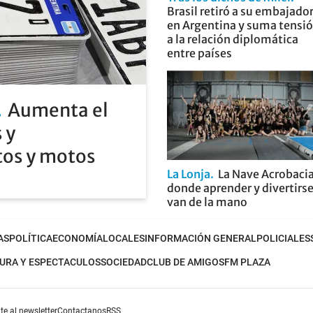
Brasil retiró a su embajado
en Argentina y suma tensi
a la relación diplomática
entre países
Aumenta el
 y
tos y motos
La Lonja
La Nave Acrobacia
donde aprender y divertirs
van de la mano
AS
POLÍTICA
ECONOMÍA
LOCALES
INFORMACIÓN GENERAL
POLICIALES
URA Y ESPECTACULOS
SOCIEDAD
CLUB DE AMIGOS
FM PLAZA
te al newsletter
Contactanos
RSS