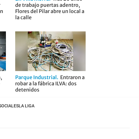
r
de trabajo puertas adentro,
ón
Flores del Pilar abre un local a
la calle
,
Parque Industrial
Entraron a
e
robar a la fábrica ILVA: dos
detenidos
SOCIALES
LA LIGA