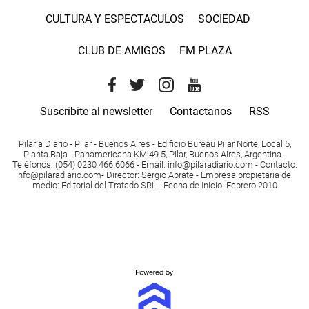
CULTURA Y ESPECTACULOS
SOCIEDAD
CLUB DE AMIGOS
FM PLAZA
Suscribite al newsletter
Contactanos
RSS
Pilar a Diario - Pilar - Buenos Aires
- Edificio Bureau Pilar Norte, Local 5,
Planta Baja - Panamericana KM 49.5, Pilar, Buenos Aires, Argentina -
Teléfonos
: (054) 0230 466 6066 -
Email
:
info@pilaradiario.com
-
Contacto
:
info@pilaradiario.com
-
Director
: Sergio Abrate -
Empresa propietaria del
medio
: Editorial del Tratado SRL - Fecha de Inicio: Febrero 2010