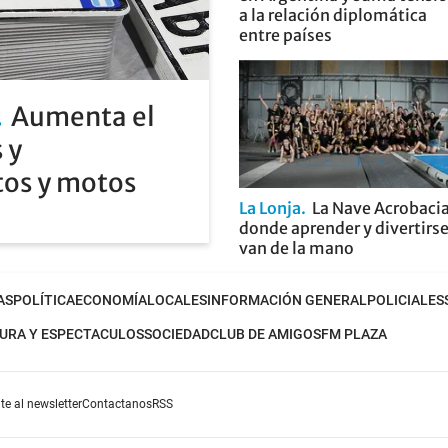
a la relación diplomática
entre países
Aumenta el
 y
tos y motos
La Lonja
La Nave Acrobacia
donde aprender y divertirs
van de la mano
AS
POLÍTICA
ECONOMÍA
LOCALES
INFORMACIÓN GENERAL
POLICIALES
URA Y ESPECTACULOS
SOCIEDAD
CLUB DE AMIGOS
FM PLAZA
te al newsletter
Contactanos
RSS