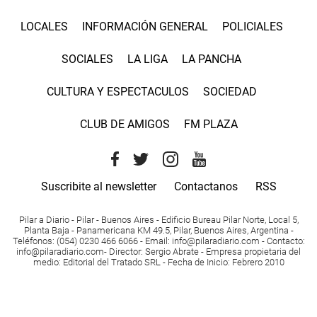
LOCALES
INFORMACIÓN GENERAL
POLICIALES
SOCIALES
LA LIGA
LA PANCHA
CULTURA Y ESPECTACULOS
SOCIEDAD
CLUB DE AMIGOS
FM PLAZA
Suscribite al newsletter
Contactanos
RSS
Pilar a Diario - Pilar - Buenos Aires
- Edificio Bureau Pilar Norte, Local 5,
Planta Baja - Panamericana KM 49.5, Pilar, Buenos Aires, Argentina -
Teléfonos
: (054) 0230 466 6066 -
Email
:
info@pilaradiario.com
-
Contacto
:
info@pilaradiario.com
-
Director
: Sergio Abrate -
Empresa propietaria del
medio
: Editorial del Tratado SRL - Fecha de Inicio: Febrero 2010