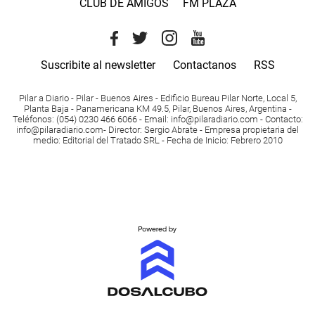
CLUB DE AMIGOS
FM PLAZA
Suscribite al newsletter
Contactanos
RSS
Pilar a Diario - Pilar - Buenos Aires
- Edificio Bureau Pilar Norte, Local 5,
Planta Baja - Panamericana KM 49.5, Pilar, Buenos Aires, Argentina -
Teléfonos
: (054) 0230 466 6066 -
Email
:
info@pilaradiario.com
-
Contacto
:
info@pilaradiario.com
-
Director
: Sergio Abrate -
Empresa propietaria del
medio
: Editorial del Tratado SRL - Fecha de Inicio: Febrero 2010