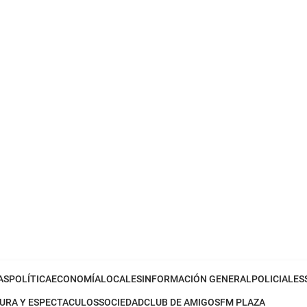
AS
POLÍTICA
ECONOMÍA
LOCALES
INFORMACIÓN GENERAL
POLICIALES
URA Y ESPECTACULOS
SOCIEDAD
CLUB DE AMIGOS
FM PLAZA