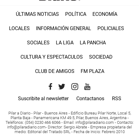
ÚLTIMAS NOTICIAS
POLÍTICA
ECONOMÍA
LOCALES
INFORMACIÓN GENERAL
POLICIALES
SOCIALES
LA LIGA
LA PANCHA
CULTURA Y ESPECTACULOS
SOCIEDAD
CLUB DE AMIGOS
FM PLAZA
Suscribite al newsletter
Contactanos
RSS
Pilar a Diario - Pilar - Buenos Aires
- Edificio Bureau Pilar Norte, Local 5,
Planta Baja - Panamericana KM 49.5, Pilar, Buenos Aires, Argentina -
Teléfonos
: (054) 0230 466 6066 -
Email
:
info@pilaradiario.com
-
Contacto
:
info@pilaradiario.com
-
Director
: Sergio Abrate -
Empresa propietaria del
medio
: Editorial del Tratado SRL - Fecha de Inicio: Febrero 2010