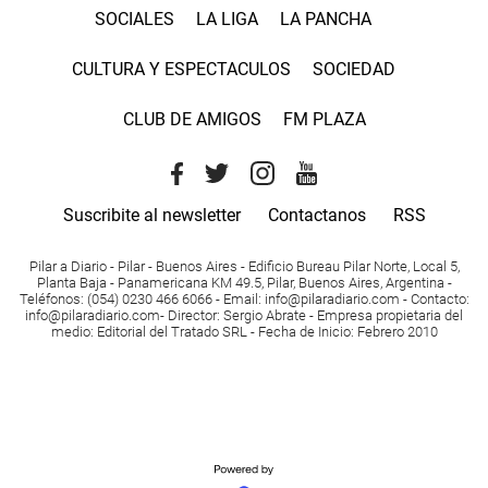
SOCIALES
LA LIGA
LA PANCHA
CULTURA Y ESPECTACULOS
SOCIEDAD
CLUB DE AMIGOS
FM PLAZA
Suscribite al newsletter
Contactanos
RSS
Pilar a Diario - Pilar - Buenos Aires
- Edificio Bureau Pilar Norte, Local 5,
Planta Baja - Panamericana KM 49.5, Pilar, Buenos Aires, Argentina -
Teléfonos
: (054) 0230 466 6066 -
Email
:
info@pilaradiario.com
-
Contacto
:
info@pilaradiario.com
-
Director
: Sergio Abrate -
Empresa propietaria del
medio
: Editorial del Tratado SRL - Fecha de Inicio: Febrero 2010