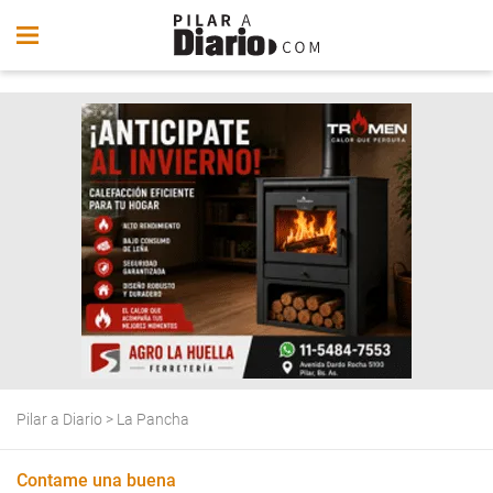
Pilar a Diario
>
La Pancha
Contame una buena