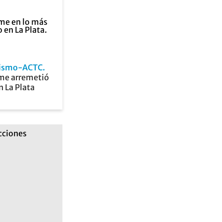
ismo-ACTC
ime arremetió
n La Plata