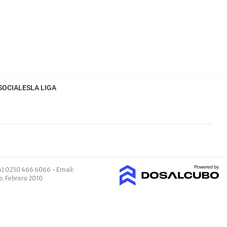
SOCIALES
LA LIGA
4) 0230 466 6066 -
Email
:
io: Febrero 2010