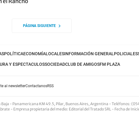
n el Rancho
PÁGINA SIGUIENTE
AS
POLÍTICA
ECONOMÍA
LOCALES
INFORMACIÓN GENERAL
POLICIALES
URA Y ESPECTACULOS
SOCIEDAD
CLUB DE AMIGOS
FM PLAZA
te al newsletter
Contactanos
RSS
nta Baja - Panamericana KM 49.5, Pilar, Buenos Aires, Argentina -
Teléfonos
: (05
Abrate -
Empresa propietaria del medio
: Editorial del Tratado SRL - Fecha de Inic