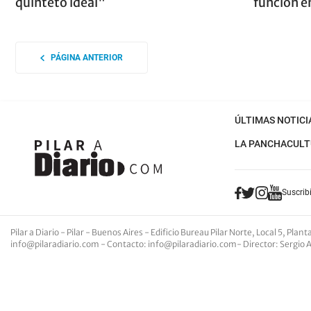
quinteto ideal"
función e
PÁGINA ANTERIOR
ÚLTIMAS NOTICI
LA PANCHA
CULT
Suscribi
Pilar a Diario - Pilar - Buenos Aires
- Edificio Bureau Pilar Norte, Local 5, Pla
info@pilaradiario.com
-
Contacto
:
info@pilaradiario.com
-
Director
: Sergio 