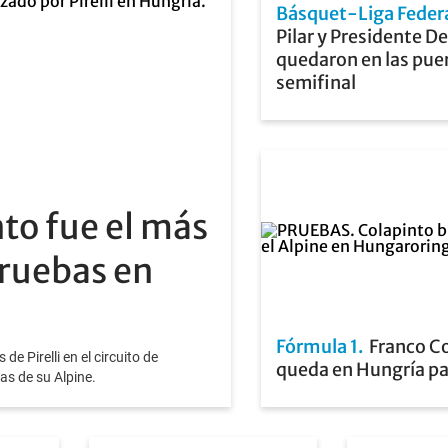
Básquet-Liga Feder
Pilar y Presidente D
quedaron en las puer
semifinal
to fue el más
 pruebas en
Fórmula 1
Franco Co
de Pirelli en el circuito de
queda en Hungría pa
s de su Alpine.