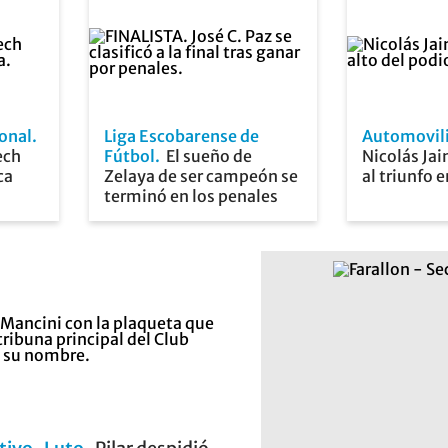
onal
Liga Escobarense de
Automovil
ech
Fútbol
El sueño de
Nicolás Ja
ca
Zelaya de ser campeón se
al triunfo e
terminó en los penales