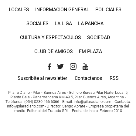
LOCALES
INFORMACIÓN GENERAL
POLICIALES
SOCIALES
LA LIGA
LA PANCHA
CULTURA Y ESPECTACULOS
SOCIEDAD
CLUB DE AMIGOS
FM PLAZA
Suscribite al newsletter
Contactanos
RSS
Pilar a Diario - Pilar - Buenos Aires
- Edificio Bureau Pilar Norte, Local 5,
Planta Baja - Panamericana KM 49.5, Pilar, Buenos Aires, Argentina -
Teléfonos
: (054) 0230 466 6066 -
Email
:
info@pilaradiario.com
-
Contacto
:
info@pilaradiario.com
-
Director
: Sergio Abrate -
Empresa propietaria del
medio
: Editorial del Tratado SRL - Fecha de Inicio: Febrero 2010