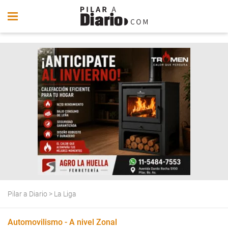
Pilar a Diario
>
La Liga
Automovilismo - A nivel Zonal