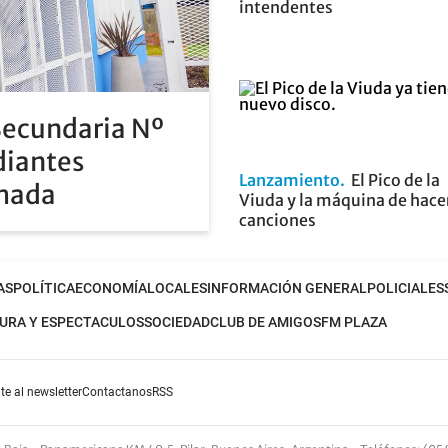
intendentes
Secundaria Nº
diantes
Lanzamiento
El Pico de la
rmada
Viuda y la máquina de hace
canciones
AS
POLÍTICA
ECONOMÍA
LOCALES
INFORMACIÓN GENERAL
POLICIALES
URA Y ESPECTACULOS
SOCIEDAD
CLUB DE AMIGOS
FM PLAZA
te al newsletter
Contactanos
RSS