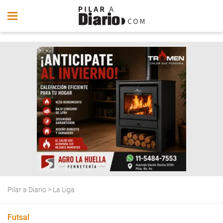
Pilar a Diario
>
La Liga
Futsal