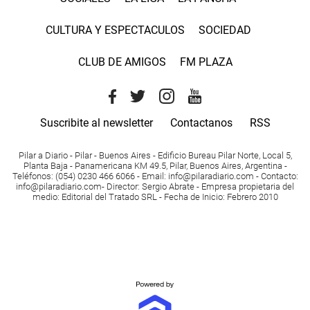
CULTURA Y ESPECTACULOS
SOCIEDAD
CLUB DE AMIGOS
FM PLAZA
Suscribite al newsletter
Contactanos
RSS
Pilar a Diario - Pilar - Buenos Aires
- Edificio Bureau Pilar Norte, Local 5,
Planta Baja - Panamericana KM 49.5, Pilar, Buenos Aires, Argentina -
Teléfonos
: (054) 0230 466 6066 -
Email
:
info@pilaradiario.com
-
Contacto
:
info@pilaradiario.com
-
Director
: Sergio Abrate -
Empresa propietaria del
medio
: Editorial del Tratado SRL - Fecha de Inicio: Febrero 2010