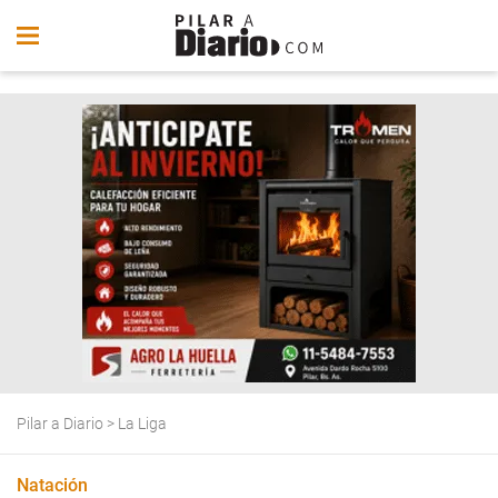
Pilar a Diario
>
La Liga
Natación