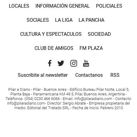
LOCALES
INFORMACIÓN GENERAL
POLICIALES
SOCIALES
LA LIGA
LA PANCHA
CULTURA Y ESPECTACULOS
SOCIEDAD
CLUB DE AMIGOS
FM PLAZA
Suscribite al newsletter
Contactanos
RSS
Pilar a Diario - Pilar - Buenos Aires
- Edificio Bureau Pilar Norte, Local 5,
Planta Baja - Panamericana KM 49.5, Pilar, Buenos Aires, Argentina -
Teléfonos
: (054) 0230 466 6066 -
Email
:
info@pilaradiario.com
-
Contacto
:
info@pilaradiario.com
-
Director
: Sergio Abrate -
Empresa propietaria del
medio
: Editorial del Tratado SRL - Fecha de Inicio: Febrero 2010