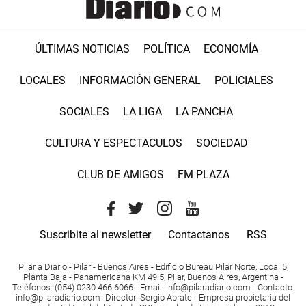
ÚLTIMAS NOTICIAS
POLÍTICA
ECONOMÍA
LOCALES
INFORMACIÓN GENERAL
POLICIALES
SOCIALES
LA LIGA
LA PANCHA
CULTURA Y ESPECTACULOS
SOCIEDAD
CLUB DE AMIGOS
FM PLAZA
Suscribite al newsletter
Contactanos
RSS
Pilar a Diario - Pilar - Buenos Aires
- Edificio Bureau Pilar Norte, Local 5,
Planta Baja - Panamericana KM 49.5, Pilar, Buenos Aires, Argentina -
Teléfonos
: (054) 0230 466 6066 -
Email
:
info@pilaradiario.com
-
Contacto
:
info@pilaradiario.com
-
Director
: Sergio Abrate -
Empresa propietaria del