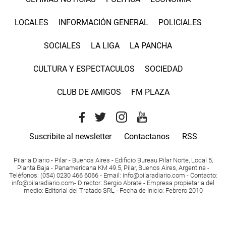
LOCALES
INFORMACIÓN GENERAL
POLICIALES
SOCIALES
LA LIGA
LA PANCHA
CULTURA Y ESPECTACULOS
SOCIEDAD
CLUB DE AMIGOS
FM PLAZA
Suscribite al newsletter
Contactanos
RSS
Pilar a Diario - Pilar - Buenos Aires
- Edificio Bureau Pilar Norte, Local 5,
Planta Baja - Panamericana KM 49.5, Pilar, Buenos Aires, Argentina -
Teléfonos
: (054) 0230 466 6066 -
Email
:
info@pilaradiario.com
-
Contacto
:
info@pilaradiario.com
-
Director
: Sergio Abrate -
Empresa propietaria del
medio
: Editorial del Tratado SRL - Fecha de Inicio: Febrero 2010