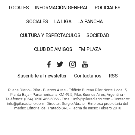
LOCALES
INFORMACIÓN GENERAL
POLICIALES
SOCIALES
LA LIGA
LA PANCHA
CULTURA Y ESPECTACULOS
SOCIEDAD
CLUB DE AMIGOS
FM PLAZA
Suscribite al newsletter
Contactanos
RSS
Pilar a Diario - Pilar - Buenos Aires
- Edificio Bureau Pilar Norte, Local 5,
Planta Baja - Panamericana KM 49.5, Pilar, Buenos Aires, Argentina -
Teléfonos
: (054) 0230 466 6066 -
Email
:
info@pilaradiario.com
-
Contacto
:
info@pilaradiario.com
-
Director
: Sergio Abrate -
Empresa propietaria del
medio
: Editorial del Tratado SRL - Fecha de Inicio: Febrero 2010