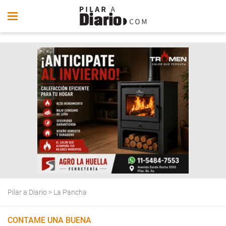
Pilar a Diario
>
La Pancha
CONTAME UNA BUENA