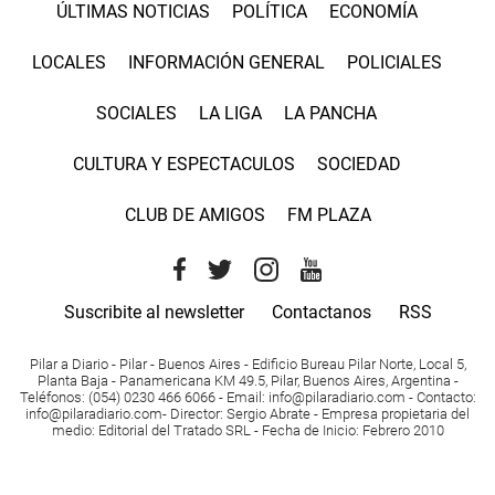
ÚLTIMAS NOTICIAS
POLÍTICA
ECONOMÍA
LOCALES
INFORMACIÓN GENERAL
POLICIALES
SOCIALES
LA LIGA
LA PANCHA
CULTURA Y ESPECTACULOS
SOCIEDAD
CLUB DE AMIGOS
FM PLAZA
Suscribite al newsletter
Contactanos
RSS
Pilar a Diario - Pilar - Buenos Aires
- Edificio Bureau Pilar Norte, Local 5,
Planta Baja - Panamericana KM 49.5, Pilar, Buenos Aires, Argentina -
Teléfonos
: (054) 0230 466 6066 -
Email
:
info@pilaradiario.com
-
Contacto
:
info@pilaradiario.com
-
Director
: Sergio Abrate -
Empresa propietaria del
medio
: Editorial del Tratado SRL - Fecha de Inicio: Febrero 2010