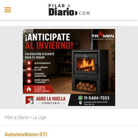
Pilar a Diario
>
La Liga
Automovilismo-STI