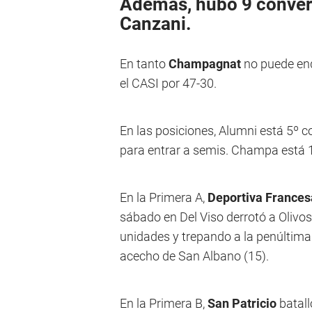
Además, hubo 9 convers
Canzani
.
En tanto
Champagnat
no puede end
el CASI por 47-30.
En las posiciones, Alumni está 5º c
para entrar a semis. Champa está 1
En la Primera A,
Deportiva Frances
sábado en Del Viso derrotó a Olivo
unidades y trepando a la penúltima 
acecho de San Albano (15).
En la Primera B,
San Patricio
batall