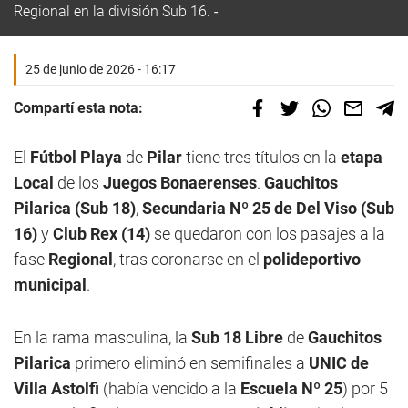
Regional en la división Sub 16.
25 de junio de 2026 - 16:17
Compartí esta nota:
El
Fútbol Playa
de
Pilar
tiene tres títulos en la
etapa
Local
de los
Juegos Bonaerenses
.
Gauchitos
Pilarica (Sub 18)
,
Secundaria Nº 25 de Del Viso (Sub
16)
y
Club Rex (14)
se quedaron con los pasajes a la
fase
Regional
, tras coronarse en el
polideportivo
municipal
.
En la rama masculina, la
Sub 18 Libre
de
Gauchitos
Pilarica
primero eliminó en semifinales a
UNIC de
Villa Astolfi
(había vencido a la
Escuela Nº 25
) por 5