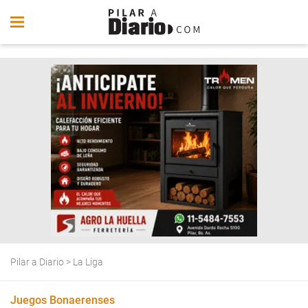
Pilar a Diario
>
La Liga
Juegos Bonaerenses