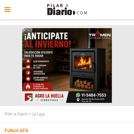
Pilar a Diario
>
La Liga
Fútbol-AFA