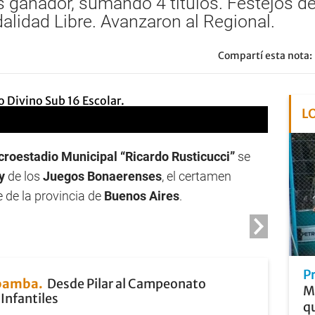
s ganador, sumando 4 títulos. Festejos de
alidad Libre. Avanzaron al Regional.
Compartí esta nota:
L
croestadio Municipal “Ricardo Rusticucci”
se
y
de los
Juegos Bonaerenses
, el certamen
 de la provincia de
Buenos Aires
.
P
bamba
Desde Pilar al Campeonato
Me
Infantiles
qu