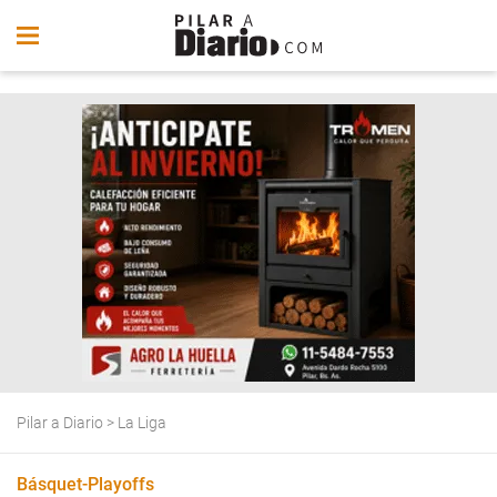
Pilar a Diario
>
La Liga
Básquet-Playoffs