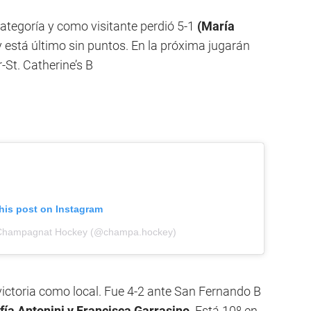
ategoría y como visitante perdió 5-1
(María
está último sin puntos. En la próxima jugarán
-St. Catherine’s B
his post on Instagram
b Champagnat Hockey (@champa.hockey)
ictoria como local. Fue 4-2 ante San Fernando B
ofía Antonini y Francisca Garrasino
. Está 10º en