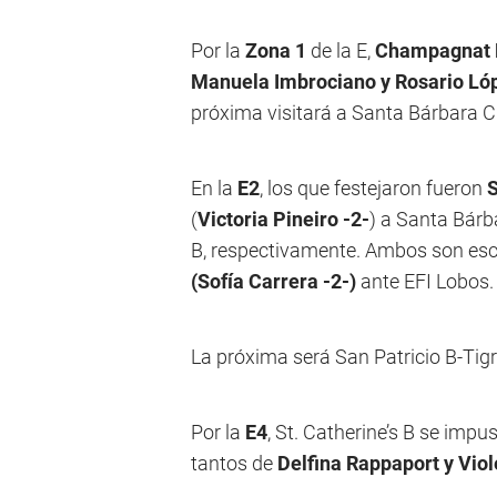
Por la
Zona 1
de la E,
Champagnat 
Manuela Imbrociano y Rosario Lóp
próxima visitará a Santa Bárbara C
En la
E2
, los que festejaron fueron
S
(
Victoria Pineiro -2-
) a Santa Bárb
B, respectivamente. Ambos son esc
(Sofía Carrera -2-)
ante EFI Lobos.
La próxima será San Patricio B-Tig
Por la
E4
, St. Catherine’s B se imp
tantos de
Delfina Rappaport y Vio