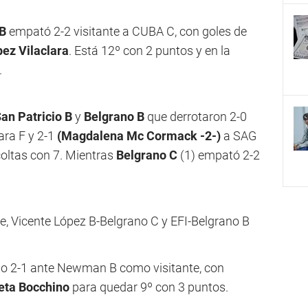
B
empató 2-2 visitante a CUBA C, con goles de
ez Vilaclara
. Está 12º con 2 puntos y en la
.
an Patricio B
y
Belgrano B
que derrotaron 2-0
ara F y 2-1
(Magdalena Mc Cormack -2-)
a SAG
oltas con 7. Mientras
Belgrano C
(1) empató 2-2
re, Vicente López B-Belgrano C y EFI-Belgrano B
uso 2-1 ante Newman B como visitante, con
leta Bocchino
para quedar 9º con 3 puntos.