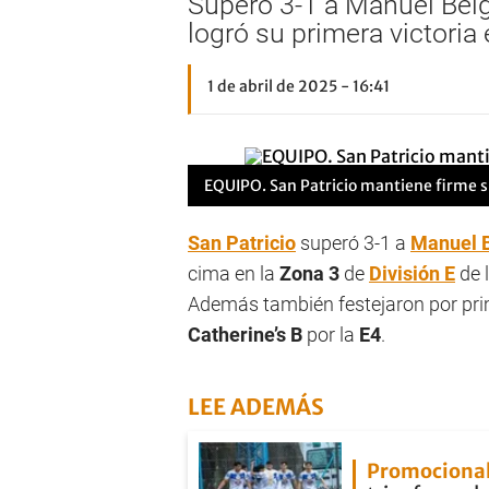
Superó 3-1 a Manuel Belg
logró su primera victoria
1 de abril de 2025 - 16:41
EQUIPO.
San Patricio mantiene firme su
San Patricio
superó 3-1 a
Manuel 
cima en la
Zona 3
de
División E
de 
Además también festejaron por pr
Catherine’s B
por la
E4
.
LEE ADEMÁS
Promocional