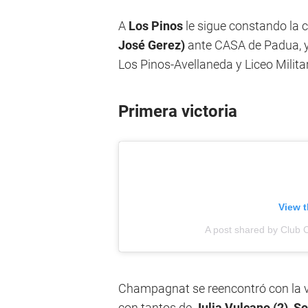
A
Los Pinos
le sigue constando la c
José Gerez)
ante CASA de Padua, y 
Los Pinos-Avellaneda y Liceo Militar
Primera victoria
View t
A post shared by Clu
Champagnat se reencontró con la v
con tantos de
Julia Vulcano (2), S