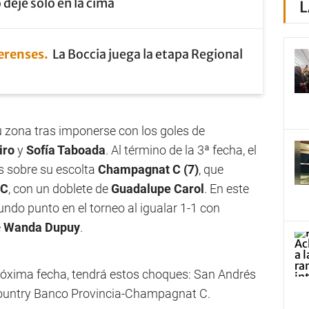
 deje solo en la cima
L
erenses
La Boccia juega la etapa Regional
 zona tras imponerse con los goles de
iro
y
Sofía Taboada
. Al término de la 3ª fecha, el
s sobre su escolta
Champagnat C (7)
, que
 C
, con un doblete de
Guadalupe Carol
. En este
do punto en el torneo al igualar 1-1 con
e
Wanda Dupuy
.
róxima fecha, tendrá estos choques: San Andrés
 Country Banco Provincia-Champagnat C.