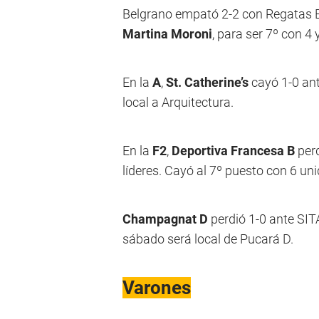
Belgrano empató 2-2 con Regatas Be
Martina Moroni
, para ser 7º con 4 
En la
A
,
St. Catherine’s
cayó 1-0 ant
local a Arquitectura.
En la
F2
,
Deportiva Francesa B
perd
líderes. Cayó al 7º puesto con 6 un
Champagnat D
perdió 1-0 ante SIT
sábado será local de Pucará D.
Varones