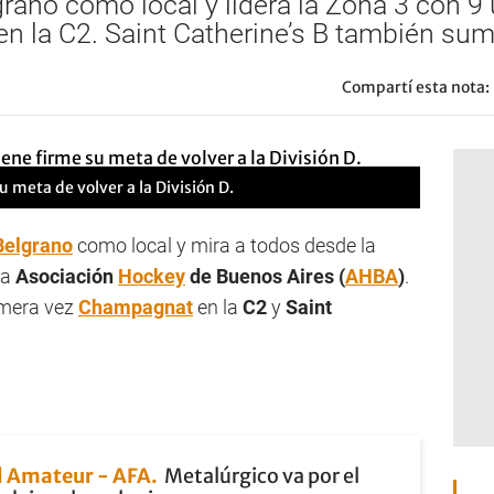
rano como local y lidera la Zona 3 con 
 en la C2. Saint Catherine’s B también sum
Compartí esta nota:
 meta de volver a la División D.
Belgrano
como local y mira a todos desde la
la
Asociación
Hockey
de Buenos Aires (
AHBA
)
.
imera vez
Champagnat
en la
C2
y
Saint
 Amateur - AFA
Metalúrgico va por el