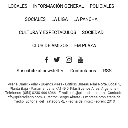
LOCALES
INFORMACIÓN GENERAL
POLICIALES
SOCIALES
LA LIGA
LA PANCHA
CULTURA Y ESPECTACULOS
SOCIEDAD
CLUB DE AMIGOS
FM PLAZA
Suscribite al newsletter
Contactanos
RSS
Pilar a Diario - Pilar - Buenos Aires
- Edificio Bureau Pilar Norte, Local 5,
Planta Baja - Panamericana KM 49.5, Pilar, Buenos Aires, Argentina -
Teléfonos
: (054) 0230 466 6066 -
Email
:
info@pilaradiario.com
-
Contacto
:
info@pilaradiario.com
-
Director
: Sergio Abrate -
Empresa propietaria del
medio
: Editorial del Tratado SRL - Fecha de Inicio: Febrero 2010