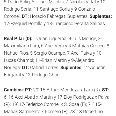
8-Darío Bolig, 5-Ulises Macías, 7-Nicolás Vidal y 10-
Rodrigo Soria; 11-Santiago Soria y 9-Gonzalo
Coronel.
DT:
Horacio Fabregat. Suplentes:
Suplentes:
12-Ezequiel Portillo y 13-Francisco Peralta Salinas.
Real Pilar (0):
1-Juan Figueroa; 4-Luis Monge, 2-
Maximiliano Lara, 6-Ariel Vera y 3-Mathías Crocco; 8-
Nahuel Ríos, 5-Sergio Ocampo, 7-Axel Paiva y 10-
Lucas Chambi; 11-Brian Martin y 9-Alejandro
Noriega.
DT:
Gabriel Torres.
Suplentes:
12-Agustín
Forgaral y 13-Rodrigo Chao.
Cambios: PT:
29’ 15-Arturo Mendoza x Lara (R).
ST:
6’ 16-Axel Abad x Martin y 17-Eloy Rodríguez x Paiva
(R); 19’ 17-Federico Coronel x S. Sosa (E); 71’ 15-
Matías Sarmiento x Romero (E); 73’ 18-Robertino