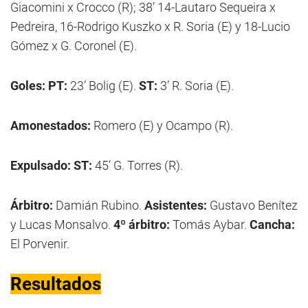
Giacomini x Crocco (R); 38’ 14-Lautaro Sequeira x
Pedreira, 16-Rodrigo Kuszko x R. Soria (E) y 18-Lucio
Gómez x G. Coronel (E).
Goles: PT:
23’ Bolig (E).
ST:
3’ R. Soria (E).
Amonestados:
Romero (E) y Ocampo (R).
Expulsado: ST:
45’ G. Torres (R).
Árbitro:
Damián Rubino.
Asistentes:
Gustavo Benítez
y Lucas Monsalvo.
4º árbitro:
Tomás Aybar.
Cancha:
El Porvenir.
Resultados