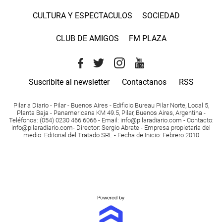
CULTURA Y ESPECTACULOS
SOCIEDAD
CLUB DE AMIGOS
FM PLAZA
Suscribite al newsletter
Contactanos
RSS
Pilar a Diario - Pilar - Buenos Aires
- Edificio Bureau Pilar Norte, Local 5,
Planta Baja - Panamericana KM 49.5, Pilar, Buenos Aires, Argentina -
Teléfonos
: (054) 0230 466 6066 -
Email
:
info@pilaradiario.com
-
Contacto
:
info@pilaradiario.com
-
Director
: Sergio Abrate -
Empresa propietaria del
medio
: Editorial del Tratado SRL - Fecha de Inicio: Febrero 2010