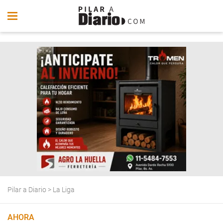
Pilar a Diario
>
La Liga
AHORA