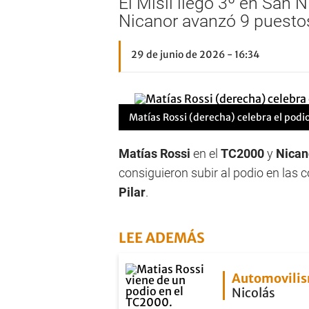
El Misil llegó 3º en San
Nicanor avanzó 9 puestos
29 de junio de 2026 - 16:34
Matías Rossi (derecha) celebra el pod
Matías Rossi
en el
TC2000
y
Nican
consiguieron subir al podio en las
Pilar
.
LEE ADEMÁS
Automovili
Nicolás