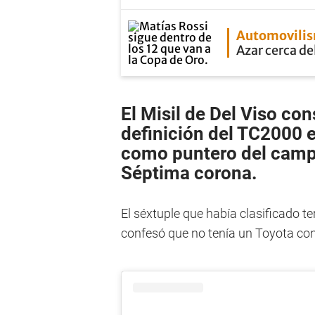
Automovili
Azar cerca de
El Misil de Del Viso con
definición del
TC2000
como puntero del campe
Séptima corona.
El séxtuple que había clasificado terc
confesó que no tenía un Toyota con l