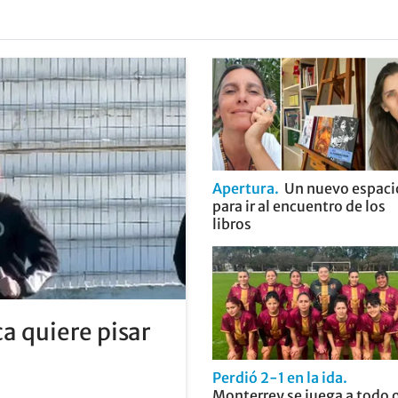
Apertura
Un nuevo espaci
para ir al encuentro de los
libros
a quiere pisar
Perdió 2-1 en la ida
Monterrey se juega a todo 