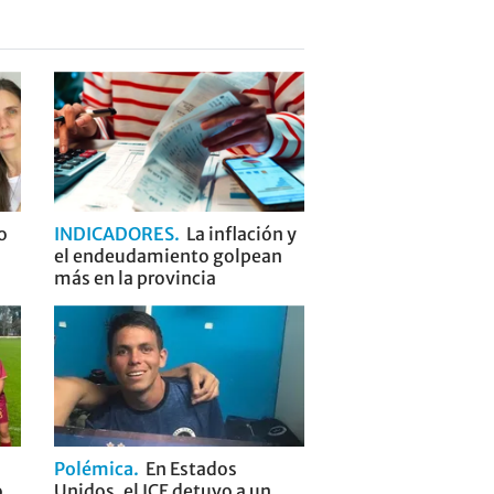
o
INDICADORES
La inflación y
el endeudamiento golpean
más en la provincia
Polémica
En Estados
o
Unidos, el ICE detuvo a un