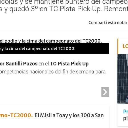
 Nicolás y se mantiene puntero del campe
 y quedó 3º en TC Pista Pick Up. Remont
Compartí esta nota:
L
io y la cima del campeonato del TC2000.
or Santilli Pazos
en el
TC Pista Pick Up
 competencias nacionales del fin de semana para
P
smo-TC2000
El Misil a Toay y los 300 a San
pi