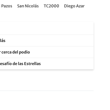
i Pazos
San Nicolás
TC2000
Diego Azar
olás
 cerca del podio
safío de las Estrellas