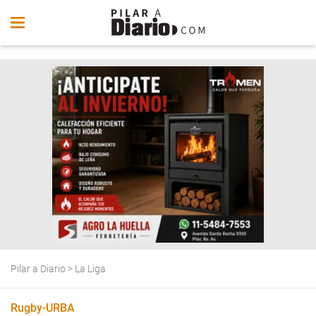
Pilar a Diario
>
La Liga
Rugby-URBA