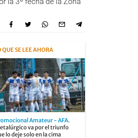
r la 3ª fecha de la Zona
O QUE SE LEE AHORA
romocional Amateur - AFA
talúrgico va por el triunfo
e lo deje solo en la cima