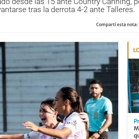
ado desde las 15 ante Country Canning, po
ntarse tras la derrota 4-2 ante Talleres.
Compartí esta nota:
L
P
Me
qu