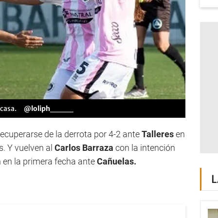
 casa.
@loliph____
cuperarse de la derrota por 4-2 ante
Talleres
en
. Y vuelven al
Carlos Barraza
con la intención
n en la primera fecha ante
Cañuelas.
L