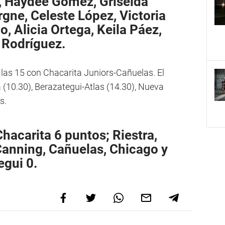
y, Haydee Gómez, Griselda
gne, Celeste López, Victoria
 Alicia Ortega, Keila Páez,
 Rodríguez.
las 15 con Chacarita Juniors-Cañuelas. El
 (10.30), Berazategui-Atlas (14.30), Nueva
s.
hacarita 6 puntos; Riestra,
; Canning, Cañuelas, Chicago y
egui 0.