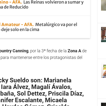
nino - AFA
Las Reinas volvieron a sumar y
na de Reducido
 Amateur - AFA
Metalúrgico va por el
 deje solo en la cima
ountry Canning
, por la 3ª fecha de la
Zona A
de
para mantenerse entre los protagonistas del
cky Sueldo son: Marianela
Iara Álvez, Magalí Ávalos,
aña, Sol Dettez, Priscila Díaz,
ifer Escalante, Micaela