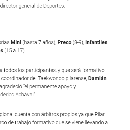
director general de Deportes.
orías
Mini
(hasta 7 años),
Preco
(8-9),
Infantiles
es
(15 a 17).
a todos los participantes, y que será formativo
el coordinador del Taekwondo pilarense,
Damián
lo agradeció “el permanente apoyo y
erico Achával”.
ional cuenta con árbitros propios ya que Pilar
rco de trabajo formativo que se viene llevando a