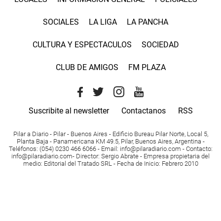
SOCIALES
LA LIGA
LA PANCHA
CULTURA Y ESPECTACULOS
SOCIEDAD
CLUB DE AMIGOS
FM PLAZA
Suscribite al newsletter
Contactanos
RSS
Pilar a Diario - Pilar - Buenos Aires
- Edificio Bureau Pilar Norte, Local 5,
Planta Baja - Panamericana KM 49.5, Pilar, Buenos Aires, Argentina -
Teléfonos
: (054) 0230 466 6066 -
Email
:
info@pilaradiario.com
-
Contacto
:
info@pilaradiario.com
-
Director
: Sergio Abrate -
Empresa propietaria del
medio
: Editorial del Tratado SRL - Fecha de Inicio: Febrero 2010