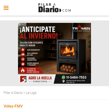
Pilar a Diario
>
La Liga
Vóley-FMV