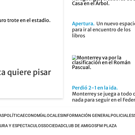
Apertura
Un nuevo espaci
para ir al encuentro de los
libros
a quiere pisar
Perdió 2-1 en la ida
Monterrey se juega a todo 
nada para seguir en el Fede
AS
POLÍTICA
ECONOMÍA
LOCALES
INFORMACIÓN GENERAL
POLICIALES
URA Y ESPECTACULOS
SOCIEDAD
CLUB DE AMIGOS
FM PLAZA