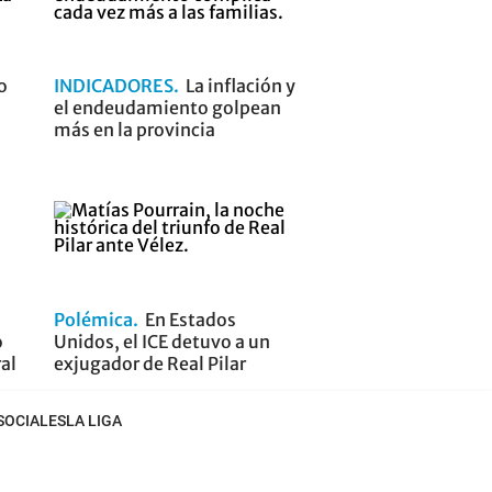
o
INDICADORES
La inflación y
el endeudamiento golpean
más en la provincia
Polémica
En Estados
o
Unidos, el ICE detuvo a un
ral
exjugador de Real Pilar
SOCIALES
LA LIGA