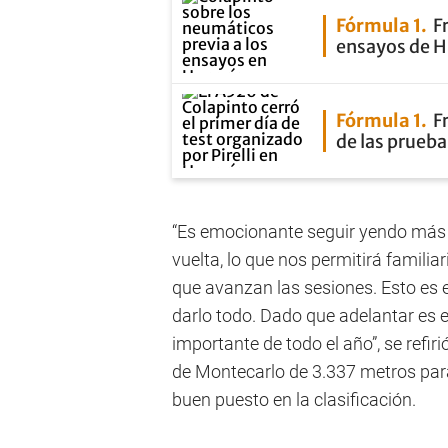
Fórmula 1
F
ensayos de H
Fórmula 1
F
de las prueb
“Es emocionante seguir yendo más r
vuelta, lo que nos permitirá famili
que avanzan las sesiones. Esto es es
darlo todo. Dado que adelantar es e
importante de todo el año”, se refiri
de Montecarlo de 3.337 metros para
buen puesto en la clasificación.