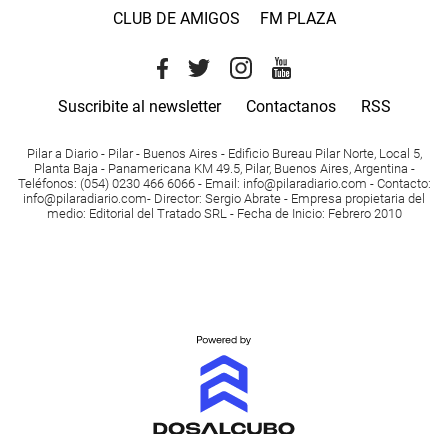
CLUB DE AMIGOS
FM PLAZA
Suscribite al newsletter
Contactanos
RSS
Pilar a Diario - Pilar - Buenos Aires
- Edificio Bureau Pilar Norte, Local 5,
Planta Baja - Panamericana KM 49.5, Pilar, Buenos Aires, Argentina -
Teléfonos
: (054) 0230 466 6066 -
Email
:
info@pilaradiario.com
-
Contacto
:
info@pilaradiario.com
-
Director
: Sergio Abrate -
Empresa propietaria del
medio
: Editorial del Tratado SRL - Fecha de Inicio: Febrero 2010