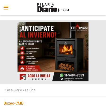
Pilar a Diario
>
La Liga
Boxeo-CMB