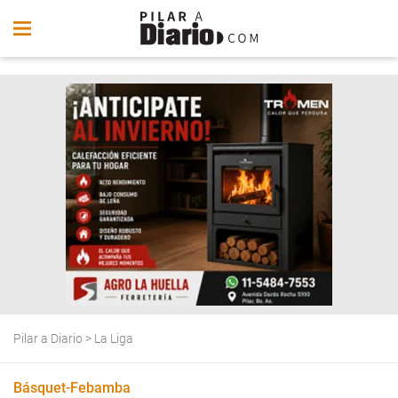
Pilar a Diario
>
La Liga
Básquet-Febamba