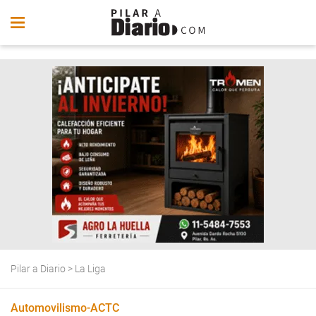
Pilar a Diario
>
La Liga
Automovilismo-ACTC