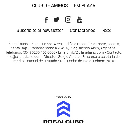
CLUB DE AMIGOS
FM PLAZA
Suscribite al newsletter
Contactanos
RSS
Pilar a Diario - Pilar - Buenos Aires
- Edificio Bureau Pilar Norte, Local 5,
Planta Baja - Panamericana KM 49.5, Pilar, Buenos Aires, Argentina -
Teléfonos
: (054) 0230 466 6066 -
Email
:
info@pilaradiario.com
-
Contacto
:
info@pilaradiario.com
-
Director
: Sergio Abrate -
Empresa propietaria del
medio
: Editorial del Tratado SRL - Fecha de Inicio: Febrero 2010