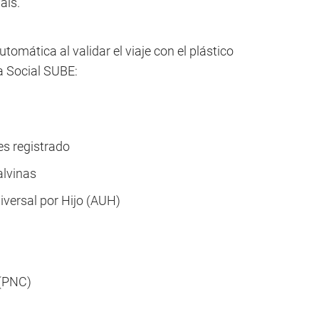
aís.
omática al validar el viaje con el plástico
fa Social SUBE:
es registrado
alvinas
iversal por Hijo (AUH)
 (PNC)