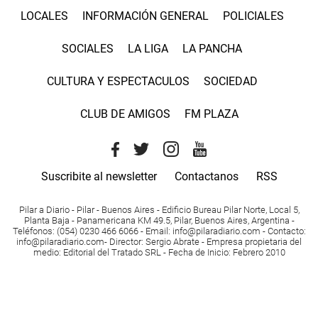
LOCALES
INFORMACIÓN GENERAL
POLICIALES
SOCIALES
LA LIGA
LA PANCHA
CULTURA Y ESPECTACULOS
SOCIEDAD
CLUB DE AMIGOS
FM PLAZA
Suscribite al newsletter
Contactanos
RSS
Pilar a Diario - Pilar - Buenos Aires
- Edificio Bureau Pilar Norte, Local 5,
Planta Baja - Panamericana KM 49.5, Pilar, Buenos Aires, Argentina -
Teléfonos
: (054) 0230 466 6066 -
Email
:
info@pilaradiario.com
-
Contacto
:
info@pilaradiario.com
-
Director
: Sergio Abrate -
Empresa propietaria del
medio
: Editorial del Tratado SRL - Fecha de Inicio: Febrero 2010