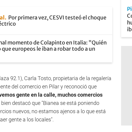
P
Co
al
Por primera vez, CESVI testeó el choque
hu
éctrico
ib
mal momento de Colapinto en Italia: "Quién
 que europeos le iban a robar todo a un
za 92.1), Carla Tosto, propietaria de la regalería
sente del comercio en Pilar y reconoció que
vemos gente en la calle, muchos comercios
i bien destacó que "Bianea se está poniendo
ios nuevos, no estamos ajenos a lo que está
er gente a los locales".