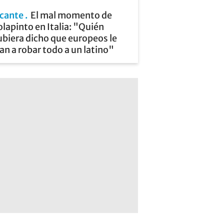
icante
El mal momento de
lapinto en Italia: "Quién
biera dicho que europeos le
an a robar todo a un latino"