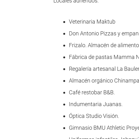
Locales adheridos:
Veterinaria Maktub
Don Antonio Pizzas y empa
Frizalo. Almacén de aliment
Fábrica de pastas Mamma Ni
Regalería artesanal La Baule
Almacén orgánico Chinamp
Café restobar B&B.
Indumentaria Juanas.
Óptica Studio Visión.
Gimnasio BMU Athletic Proye