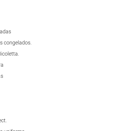
nadas
os congelados.
coletta.
ra
as
ct.