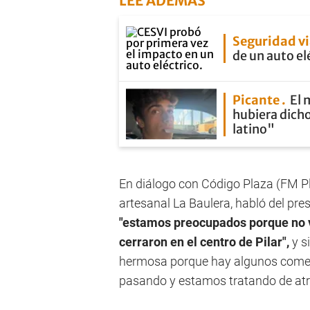
LEE ADEMÁS
Seguridad vi
de un auto el
Picante
El 
hubiera dicho
latino"
En diálogo con Código Plaza (FM Pla
artesanal La Baulera, habló del pre
"estamos preocupados porque no 
cerraron en el centro de Pilar",
y s
hermosa porque hay algunos comerc
pasando y estamos tratando de atra